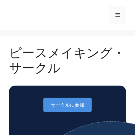
コ
ン
メ
テ
ン
ニ
ツ
へ
ピースメイキング・
ス
ュ
キ
サークル
ッ
ー
プ
サークルに参加